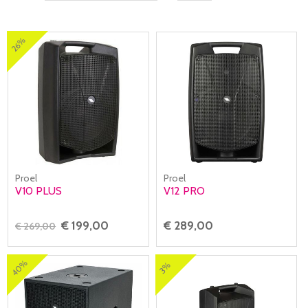
26%
Proel
Proel
V10 PLUS
V12 PRO
€ 199,00
€ 289,00
€ 269,00
40%
3%