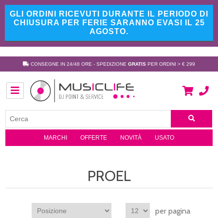
GLI ORDINI RICEVUTI DURANTE IL PERIODO DI
CHIUSURA PER FERIE SARANNO EVASI IL 25
AGOSTO.
CONSEGNE IN 24/48 ORE - SPEDIZIONE
GRATIS
PER ORDINI > € 299
MARCHI
OFFERTE
NOVITÀ
USATO
PROEL
per pagina