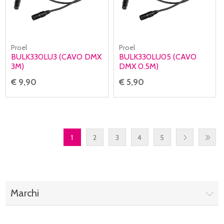
Proel
Proel
BULK330LU3 (CAVO DMX
BULK330LU05 (CAVO
3M)
DMX 0.5M)
€ 9,90
€ 5,90
1
2
3
4
5
Marchi