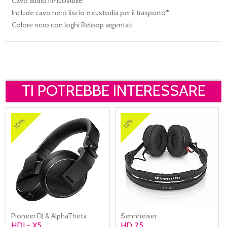
Cavo audio rimuovibile
Include cavo nero liscio e custodia per il trasporto*
Colore nero con loghi Reloop argentati
TI POTREBBE INTERESSARE
10%
13%
Pioneer DJ & AlphaTheta
Sennheiser
HDJ - X5
HD 25