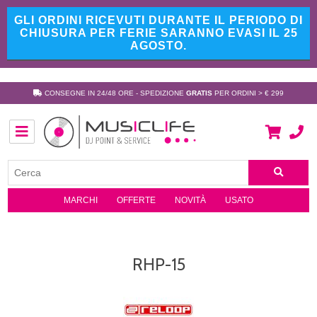
GLI ORDINI RICEVUTI DURANTE IL PERIODO DI
CHIUSURA PER FERIE SARANNO EVASI IL 25
AGOSTO.
CONSEGNE IN 24/48 ORE - SPEDIZIONE
GRATIS
PER ORDINI > € 299
MARCHI
OFFERTE
NOVITÀ
USATO
RHP-15