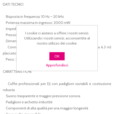
DATI TECNICI
Risposta in frequenza: 10 Hz – 20 kHz
Potenza massima in ingresso: 2000 mW
Impedenza: 42 Ohm
I cookie ci aiutano a offrire i nostri servizi.
Pressione sonora: 100 dB
Utilizzando i nostri servizi, acconsentite al
Dimensione driver: 50 mm
nostro utilizzo dei cookie.
Connessioni: jack da 3.5 mm (con con adattatore jack da 6.3 m)
placcato oro
OK
Peso: 310 g
Approfondisci
CARATTERISTICHE
Cuffie professionali per DJ con padiglioni ruotabili e costruzione
robusta
Suono trasparente e maggior pressione sonora
Padiglioni e archetto imbottiti
Componenti di alta qualità per una maggior longevità