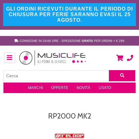
GLI ORDINI RICEVUTI DURANTE IL PERIODO DI
CHIUSURA PER FERIE SARANNO EVASI IL 25
AGOSTO.
CONSEGNE IN 24/48 ORE - SPEDIZIONE
GRATIS
PER ORDINI > € 299
MARCHI
OFFERTE
NOVITÀ
USATO
RP2000 MK2