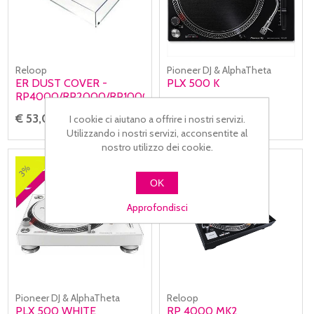
Reloop
Pioneer DJ & AlphaTheta
ER DUST COVER -
PLX 500 K
RP4000/RP2000/RP1000
€ 53,00
€ 389,00
I cookie ci aiutano a offrire i nostri servizi.
€ 399,00
Utilizzando i nostri servizi, acconsentite al
nostro utilizzo dei cookie.
19%
3%
OK
Approfondisci
Pioneer DJ & AlphaTheta
Reloop
PLX 500 WHITE
RP 4000 MK2