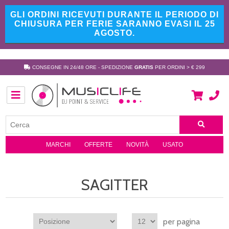
GLI ORDINI RICEVUTI DURANTE IL PERIODO DI
CHIUSURA PER FERIE SARANNO EVASI IL 25
AGOSTO.
CONSEGNE IN 24/48 ORE - SPEDIZIONE
GRATIS
PER ORDINI > € 299
MARCHI
OFFERTE
NOVITÀ
USATO
SAGITTER
per pagina