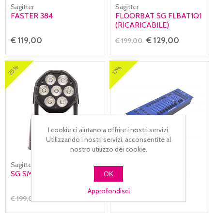
Sagitter
Sagitter
FASTER 384
FLOORBAT SG FLBAT1Q1
(RICARICABILE)
€ 119,00
€ 129,00
€ 199,00
25%
17%
I cookie ci aiutano a offrire i nostri servizi.
Utilizzando i nostri servizi, acconsentite al
nostro utilizzo dei cookie.
Sagitter
Sagitter
SG SMTWHPLUS
SG FASTER 192 DMX
OK
CONTROLLER
Approfondisci
€ 149,00
€ 79,00
€ 199,00
€ 95,00