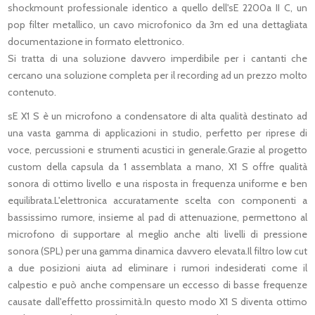
shockmount professionale identico a quello dell'sE 2200a II C, un
pop filter metallico, un cavo microfonico da 3m ed una dettagliata
documentazione in formato elettronico.
Si tratta di una soluzione davvero imperdibile per i cantanti che
cercano una soluzione completa per il recording ad un prezzo molto
contenuto.
sE X1 S è un microfono a condensatore di alta qualità destinato ad
una vasta gamma di applicazioni in studio, perfetto per riprese di
voce, percussioni e strumenti acustici in generale.Grazie al progetto
custom della capsula da 1 assemblata a mano, X1 S offre qualità
sonora di ottimo livello e una risposta in frequenza uniforme e ben
equilibrata.L'elettronica accuratamente scelta con componenti a
bassissimo rumore, insieme al pad di attenuazione, permettono al
microfono di supportare al meglio anche alti livelli di pressione
sonora (SPL) per una gamma dinamica davvero elevata.Il filtro low cut
a due posizioni aiuta ad eliminare i rumori indesiderati come il
calpestio e può anche compensare un eccesso di basse frequenze
causate dall'effetto prossimità.In questo modo X1 S diventa ottimo