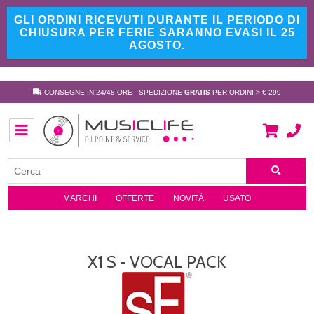
GLI ORDINI RICEVUTI DURANTE IL PERIODO DI
CHIUSURA PER FERIE SARANNO EVASI IL 25
AGOSTO.
CONSEGNE IN 24/48 ORE - SPEDIZIONE
GRATIS
PER ORDINI > € 299
MARCHI
OFFERTE
NOVITÀ
USATO
X1 S - VOCAL PACK