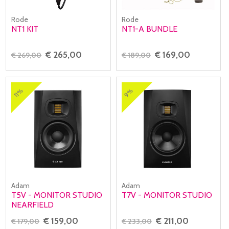
Rode
Rode
NT1 KIT
NT1-A BUNDLE
€ 265,00
€ 169,00
€ 269,00
€ 189,00
11%
9%
Adam
Adam
T5V - MONITOR STUDIO
T7V - MONITOR STUDIO
NEARFIELD
€ 159,00
€ 211,00
€ 179,00
€ 233,00