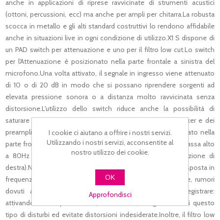
anche in applicazioni di riprese ravvicinate di strumenti acustici
(ottoni, percussioni, ecc) ma anche per ampli per chitarra.La robusta
scocca in metallo e gli alti standard costruttivi lo rendono affidabile
anche in situazioni live in ogni condizione di utilizzo.X1 S dispone di
un PAD switch per attenuazione e uno per il filtro low cut.Lo switch
per l'Attenuazione è posizionato nella parte frontale a sinistra del
microfono.Una volta attivato, il segnale in ingresso viene attenuato
di 10 o di 20 dB in modo che si possano riprendere sorgenti ad
elevata pressione sonora o a distanza molto ravvicinata senza
distorsione.L'utilizzo dello switch riduce anche la possibilità di
saturare gli stadi di ingresso delle interfacce audio, dei mixer e dei
preamplificatori microfonici.Lo Switch Low-Cut è posizionato nella
I cookie ci aiutano a offrire i nostri servizi.
Utilizzando i nostri servizi, acconsentite al
parte frontale a destra del microfono ed inserisce un filtro passa alto
nostro utilizzo dei cookie.
a 80Hz (nella posizione di sinistra) o 160Hz (nella posizione di
destra).Nella posizione centrale il filtro è inattivo, per una risposta in
OK
frequenza lineare.Il soffio del vento, le consonanti plosive, rumori
dovuti al calpestio possono rovinare il segnale da registrare:
Approfondisci
attivando il filtro passa alto (low cut filter) vengono ridotti questo
tipo di disturbi ed evitate distorsioni indesiderate.Inoltre, il filtro low