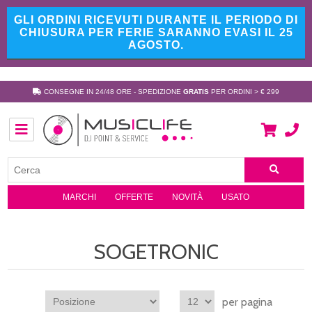
GLI ORDINI RICEVUTI DURANTE IL PERIODO DI
CHIUSURA PER FERIE SARANNO EVASI IL 25
AGOSTO.
CONSEGNE IN 24/48 ORE - SPEDIZIONE
GRATIS
PER ORDINI > € 299
MARCHI
OFFERTE
NOVITÀ
USATO
SOGETRONIC
per pagina