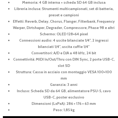
Memoria: 4 GB interna + scheda SD 64 GB inclusa
Libreria inclusa: Strumenti multicampionati, set di batteria,
preset e campioni
Effetti: Reverb, Delay, Chorus, Flanger, Filterbank, Frequency
Warper, Dirtshaper, Degrader, Compressore, Phase 98 e altri
Schermo: OLED 128×64 pixel
Connessioni audio: 4 uscite bilanciate 1/4", 2 ingressi
bilanciati 1/4", uscita cuffie 1/4"
Convertitori: A/D e D/A a 48 kHz, 24 bit
Connettività: MIDI In/Out/Thru con DIN Sync, 2 porte USB-C,
slot SD
Struttura: Cassa in acciaio con montaggio VESA 100×100
mm
Garanzia: 3 anni
Incluso: Scheda SD da 64 GB, alimentatore PSU-5, cavo
USB-C, poster esclusivo
Dimensioni (LxPxA): 286 × 176 × 63 mm
Peso: 1,85 kg