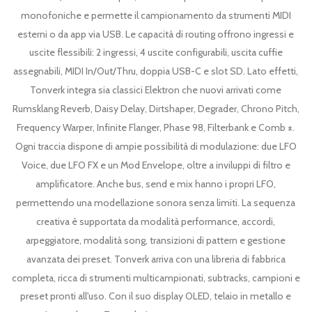
monofoniche e permette il campionamento da strumenti MIDI
esterni o da app via USB. Le capacità di routing offrono ingressi e
uscite flessibili: 2 ingressi, 4 uscite configurabili, uscita cuffie
assegnabili, MIDI In/Out/Thru, doppia USB-C e slot SD. Lato effetti,
Tonverk integra sia classici Elektron che nuovi arrivati ​​​​come
Rumsklang Reverb, Daisy Delay, Dirtshaper, Degrader, Chrono Pitch,
Frequency Warper, Infinite Flanger, Phase 98, Filterbank e Comb ±.
Ogni traccia dispone di ampie possibilità di modulazione: due LFO
Voice, due LFO FX e un Mod Envelope, oltre a inviluppi di filtro e
amplificatore. Anche bus, send e mix hanno i propri LFO,
permettendo una modellazione sonora senza limiti. La sequenza
creativa è supportata da modalità performance, accordi,
arpeggiatore, modalità song, transizioni di pattern e gestione
avanzata dei preset. Tonverk arriva con una libreria di fabbrica
completa, ricca di strumenti multicampionati, subtracks, campioni e
preset pronti all'uso. Con il suo display OLED, telaio in metallo e