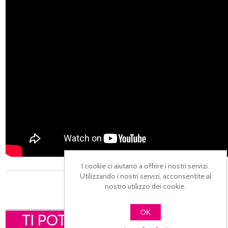
I cookie ci aiutano a offrire i nostri servizi.
Utilizzando i nostri servizi, acconsentite al
nostro utilizzo dei cookie.
OK
TI POTREBBE INTERESSARE