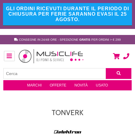
GLI ORDINI RICEVUTI DURANTE IL PERIODO DI
CHIUSURA PER FERIE SARANNO EVASI IL 25
AGOSTO.
CONSEGNE IN 24/48 ORE - SPEDIZIONE
GRATIS
PER ORDINI > € 299
MARCHI
OFFERTE
NOVITÀ
USATO
TONVERK