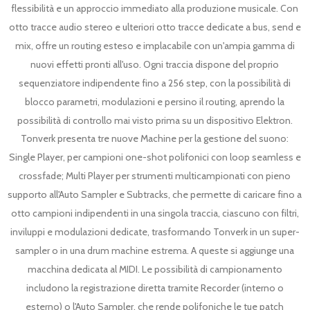
flessibilità e un approccio immediato alla produzione musicale. Con
otto tracce audio stereo e ulteriori otto tracce dedicate a bus, send e
mix, offre un routing esteso e implacabile con un'ampia gamma di
nuovi effetti pronti all'uso. Ogni traccia dispone del proprio
sequenziatore indipendente fino a 256 step, con la possibilità di
blocco parametri, modulazioni e persino il routing, aprendo la
possibilità di controllo mai visto prima su un dispositivo Elektron.
Tonverk presenta tre nuove Machine per la gestione del suono:
Single Player, per campioni one-shot polifonici con loop seamless e
crossfade; Multi Player per strumenti multicampionati con pieno
supporto all'Auto Sampler e Subtracks, che permette di caricare fino a
otto campioni indipendenti in una singola traccia, ciascuno con filtri,
inviluppi e modulazioni dedicate, trasformando Tonverk in un super-
sampler o in una drum machine estrema. A queste si aggiunge una
macchina dedicata al MIDI. Le possibilità di campionamento
includono la registrazione diretta tramite Recorder (interno o
esterno) o l'Auto Sampler, che rende polifoniche le tue patch