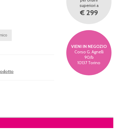
per ordini
superiori a
€ 299
VIENI IN NEGOZIO
Corso G. Agnelli
90/b
10137 Torino
prodotto