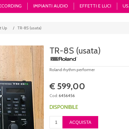
RECORDING
IMPIANTI AUDIO
EFFETTI E LUCI
US
t Up
/
TR-8S (usata)
TR-8S (usata)
Roland rhythm performer
€ 599,00
Cod:
6456456
DISPONIBILE