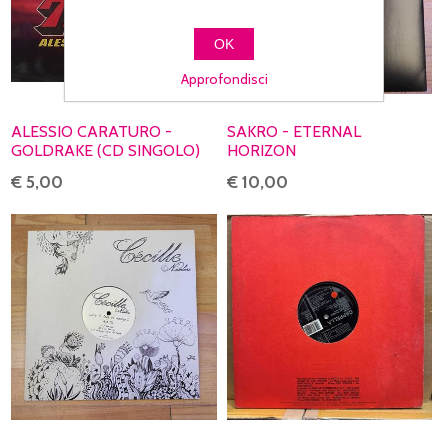
OK
Approfondisci
ALESSIO CARATURO -
SAKRO - ETERNAL
GOLDRAKE (CD SINGOLO)
HORIZON
€ 5,00
€ 10,00