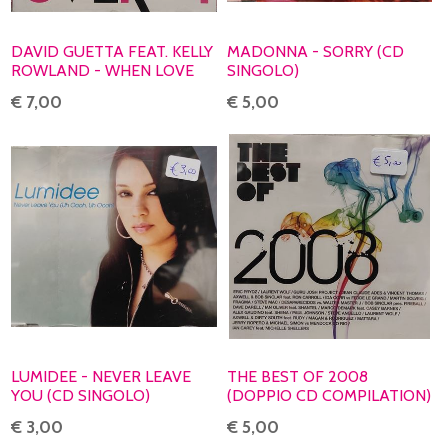
DAVID GUETTA FEAT. KELLY
MADONNA - SORRY (CD
ROWLAND - WHEN LOVE
SINGOLO)
TAKES OVER (CD SINGOLO)
€ 7,00
€ 5,00
LUMIDEE - NEVER LEAVE
THE BEST OF 2008
YOU (CD SINGOLO)
(DOPPIO CD COMPILATION)
€ 3,00
€ 5,00