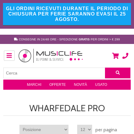
GLI ORDINI RICEVUTI DURANTE IL PERIODO DI
CHIUSURA PER FERIE SARANNO EVASI IL 25
AGOSTO.
CONSEGNE IN 24/48 ORE - SPEDIZIONE
GRATIS
PER ORDINI > € 299
MARCHI
OFFERTE
NOVITÀ
USATO
WHARFEDALE PRO
per pagina