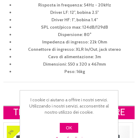
Risposta in frequenza: 54Hz - 20kHz
Driver LF: 12", bobina 2.5"
Driver HF: 1", bobina 1.4"
SPL cont/picco max: 124dB/129dB
Dispersione: 80°
Impedenza di ingresso: 22k Ohm
Connettore di ingresso: XLR In/Out, jack stereo
Cavo di alimentazione: 3m
Dimensioni: 550 x 320 x 467mm
Peso: 16kg
I cookie ci aiutano a offrire i nostri servizi.
Utilizzando i nostri servizi, acconsentite al
TI POTREBBE INTERESSARE
nostro utilizzo dei cookie.
OK
5%
9%