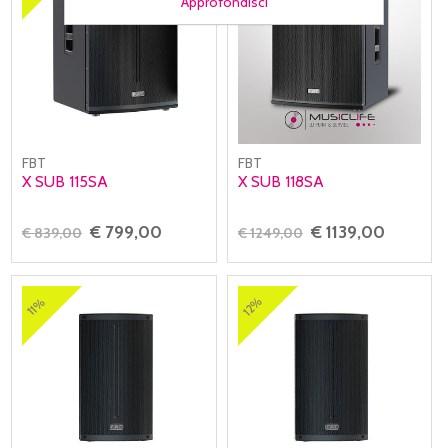
Approfondisci
FBT
FBT
X SUB 115SA
X SUB 118SA
€ 799,00
€ 1139,00
€ 839,00
€ 1249,00
12%
11%