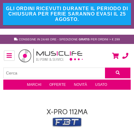
GLI ORDINI RICEVUTI DURANTE IL PERIODO DI
CHIUSURA PER FERIE SARANNO EVASI IL 25
AGOSTO.
CONSEGNE IN 24/48 ORE - SPEDIZIONE
GRATIS
PER ORDINI > € 299
MARCHI
OFFERTE
NOVITÀ
USATO
X-PRO 112MA