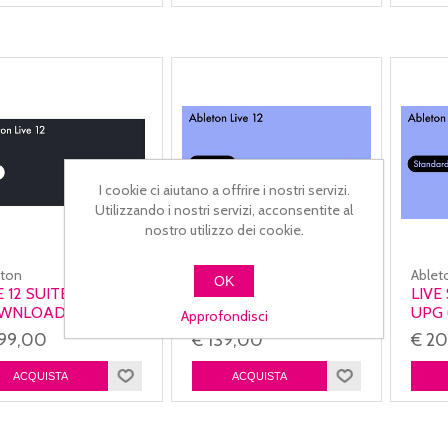
I cookie ci aiutano a offrire i nostri servizi.
Utilizzando i nostri servizi, acconsentite al
nostro utilizzo dei cookie.
eton
Ableton
Ablet
OK
E 12 SUITE
LIVE STANDARD 12
LIVE
WNLOAD
EDU DOWNLOAD
UPG 
Approfondisci
DOW
599,00
€ 139,00
€ 2