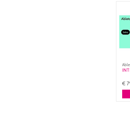
Abl
IN
€ 