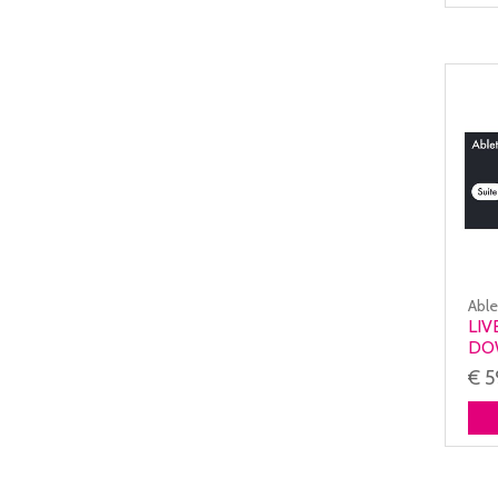
Abl
LIV
DO
€ 