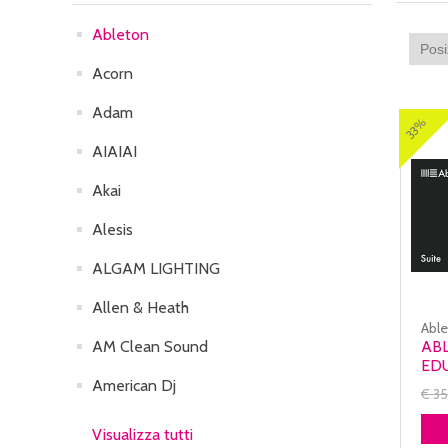
Ableton
Acorn
Adam
33%
AIAIAI
Akai
Alesis
ALGAM LIGHTING
Allen & Heath
Abl
AM Clean Sound
ABL
ED
American Dj
€ 3
Visualizza tutti