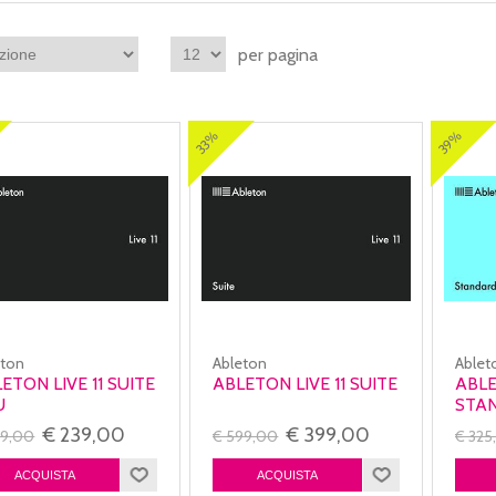
per pagina
39%
33%
eton
Ableton
Ablet
ETON LIVE 11 SUITE
ABLETON LIVE 11 SUITE
ABLE
U
STA
€ 239,00
€ 399,00
59,00
€ 599,00
€ 325