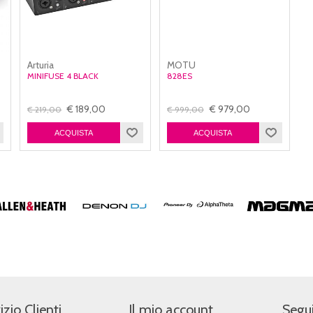
Arturia
MOTU
MINIFUSE 4 BLACK
828ES
€ 189,00
€ 979,00
€ 219,00
€ 999,00
izio Clienti
Il mio account
Segui