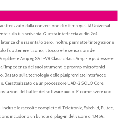
aratterizzato dalla conversione di ottima qualità Universal
nte sulla tua scrivania. Questa interfaccia audio 2x4
latenza che rasenta lo zero. Inoltre, permette l'integrazione
o fa ottenere il sono, il tocco e le sensazioni dei
sic Amplifier e Ampeg SVT-VR Classic Bass Amp - e può essere
egola l'impedenza dei suoi strumenti e preamp microfonici
. Basato sulla tecnologia delle pluripremiate interfacce
time. Caratterizzato da un processore UAD-2 SOLO Core,
mpostazioni del buffer del software audio. E' come avere uno
ncluse le raccolte complete di Teletronix, Fairchild, Pultec,
ions includono un bundle di plug-in del valore di 1345€.