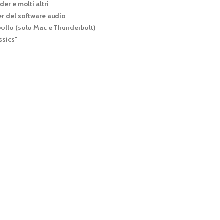
er e molti altri
er del software audio
pollo (solo Mac e Thunderbolt)
ssics"