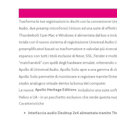
Trasforma le tue registrazioni in dischi con la conversione Un
Audio, due preamp microfonici Unison ed una suite di effetti in
Thunderbolt 3 per Mac e Windows è alimentata dal bus e include
totale con il nuovo sistema di registrazione Universal Audio 
preamplificatori basati su trasformatore e valvolari più rice
espanso con tutti i titoli esclusivi di Neve, SSL, Fender e mol
"matchandoli" con quelli degli hardware emulati, ottenendo cos
Apollo di Universal Audio, Apollo Solo apre a una gamma di c
Apollo Solo permette di monitorare e registrare tramite l'inte
studio analogico virtuale dentro la borsa del computer.
Apollo Heritage Editions
Le nuove
includono una suite softw
Helios e UA - in un pacchetto esclusivo che rende questa nuov
Caratteristiche
Interfaccia audio Desktop 2x4 alimentata tramite T