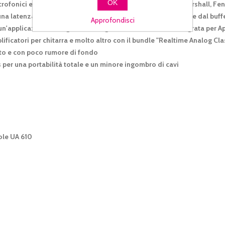
OK
fonici e amp per chitarra di Neve, API, Avalon, Manley, Marshall, Fend
na latenza nera-zero con i classici plugin UAD, a prescindere dal buff
Approfondisci
'applicazione di registrazione gratuita e totalmente integrata per A
ificatori per chitarra e molto altro con il bundle "Realtime Analog Cla
ato e con poco rumore di fondo
per una portabilità totale e un minore ingombro di cavi
ole UA 610