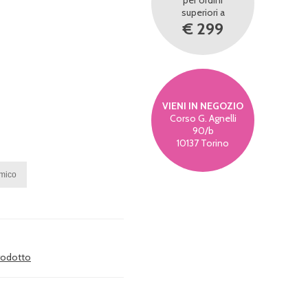
per ordini
superiori a
€ 299
VIENI IN NEGOZIO
Corso G. Agnelli
90/b
10137 Torino
prodotto