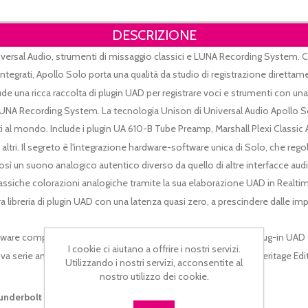
DESCRIZIONE
iversal Audio, strumenti di missaggio classici e LUNA Recording System. C
tegrati, Apollo Solo porta una qualità da studio di registrazione direttame
 una ricca raccolta di plugin UAD per registrare voci e strumenti con una 
LUNA Recording System. La tecnologia Unison di Universal Audio Apollo Sol
rcati al mondo. Include i plugin UA 610-B Tube Preamp, Marshall Plexi Clas
ti altri. Il segreto è l'integrazione hardware-software unica di Solo, che r
ì un suono analogico autentico diverso da quello di altre interfacce audio
lassiche colorazioni analogiche tramite la sua elaborazione UAD in Real
ra libreria di plugin UAD con una latenza quasi zero, a prescindere dalle i
are completa con un numero variabile da 5 a 10 dei migliori plug-in UAD - i
I cookie ci aiutano a offrire i nostri servizi.
a serie ancora più prestigiosa. Le interfacce Desktop Apollo Heritage Edit
Utilizzando i nostri servizi, acconsentite al
nostro utilizzo dei cookie.
hunderbolt 3 con conversione audio 24 bit/192kHz