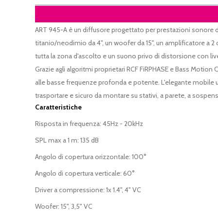
ART 945-A è un diffusore progettato per prestazioni sonore di 
titanio/neodimio da 4", un woofer da 15", un amplificatore a 
tutta la zona d'ascolto e un suono privo di distorsione con liv
Grazie agli algoritmi proprietari RCF FiRPHASE e Bass Motion C
alle basse frequenze profonda e potente. L'elegante mobile ut
trasportare e sicuro da montare su stativi, a parete, a sospens
Caratteristiche
Risposta in frequenza: 45Hz - 20kHz
SPL max a 1 m: 135 dB
Angolo di copertura orizzontale: 100°
Angolo di copertura verticale: 60°
Driver a compressione: 1x 1.4", 4" VC
Woofer: 15", 3,5" VC