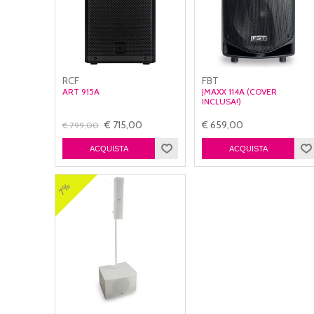
RCF
FBT
ART 915A
JMAXX 114A (COVER
INCLUSA!)
€ 715,00
€ 659,00
€ 799,00
7%