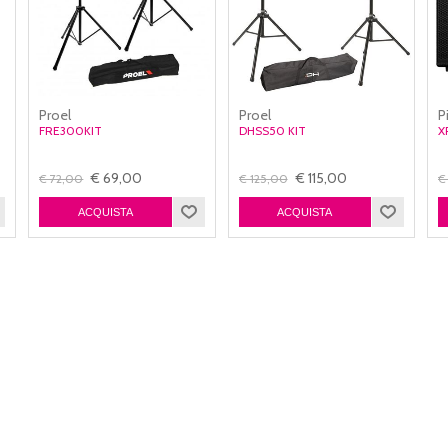
Proel
Proel
P
FRE300KIT
DHSS50 KIT
X
€ 69,00
€ 115,00
€ 72,00
€ 125,00
€