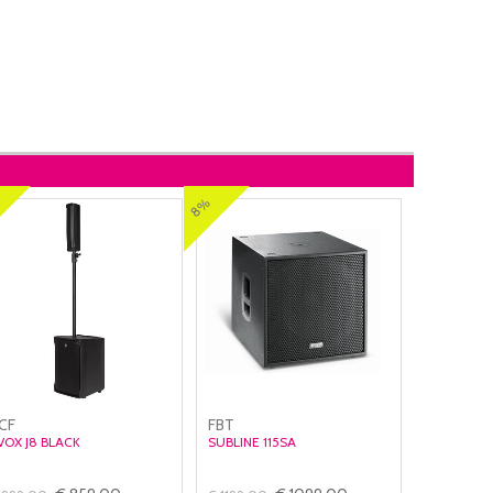
8%
CF
FBT
VOX J8 BLACK
SUBLINE 115SA