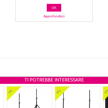
OK
Approfondisci
TI POTREBBE INTERESSARE
17
8%
4%