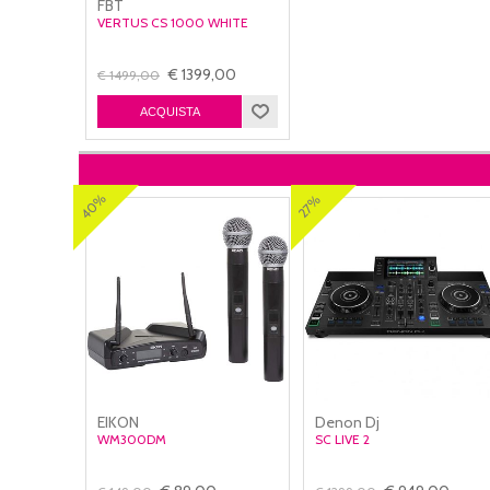
FBT
VERTUS CS 1000 WHITE
€ 1399,00
€ 1499,00
40%
27%
EIKON
Denon Dj
WM300DM
SC LIVE 2