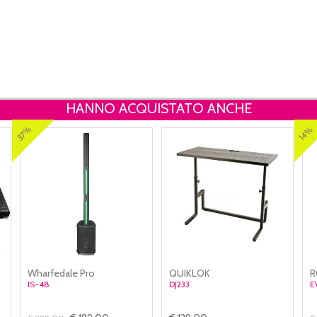
HANNO ACQUISTATO ANCHE
37%
14%
Wharfedale Pro
QUIKLOK
R
IS-48
DJ233
E