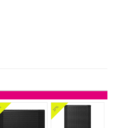
37%
%