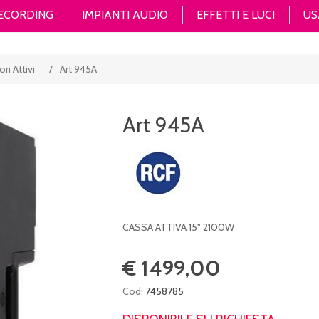
RECORDING
IMPIANTI AUDIO
EFFETTI E LUCI
US
ri Attivi
/
Art 945A
Art 945A
CASSA ATTIVA 15" 2100W
€ 1499,00
Cod:
7458785