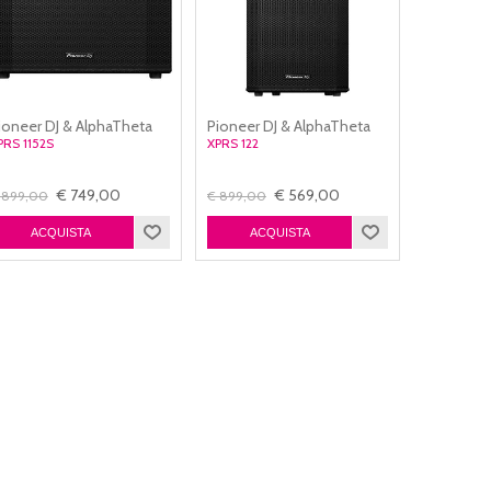
ioneer DJ & AlphaTheta
Pioneer DJ & AlphaTheta
PRS 1152S
XPRS 122
€ 749,00
€ 569,00
 899,00
€ 899,00