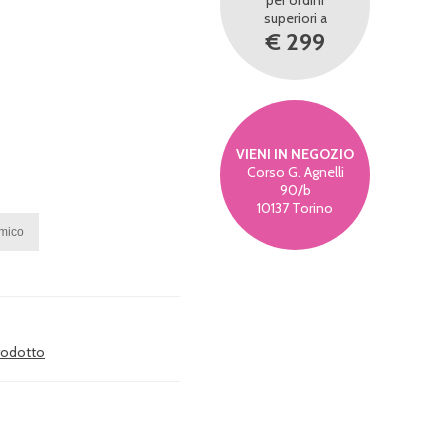
per ordini
superiori a
€ 299
VIENI IN NEGOZIO
Corso G. Agnelli
90/b
10137 Torino
prodotto