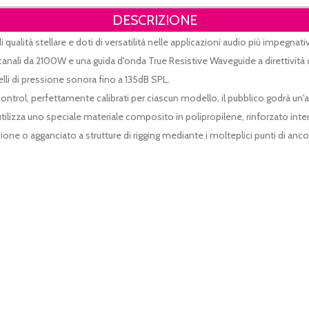
DESCRIZIONE
qualità stellare e doti di versatilità nelle applicazioni audio più impegna
2 canali da 2100W e una guida d'onda True Resistive Waveguide a direttivi
elli di pressione sonora fino a 135dB SPL.
ontrol, perfettamente calibrati per ciascun modello, il pubblico godrà un'
ilizza uno speciale materiale composito in polipropilene, rinforzato inte
ione o agganciato a strutture di rigging mediante i molteplici punti di ancor