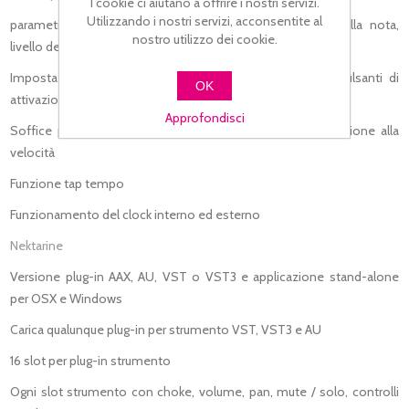
I cookie ci aiutano a offrire i nostri servizi.
Utilizzando i nostri servizi, acconsentite al
parametri regolabili in tempo reale incluse lunghezza della nota,
nostro utilizzo dei cookie.
livello dell'accento, intervallo e frequenza di ripetizione
Impostazioni dedicate della frequenza di ripetizione e pulsanti di
OK
attivazione
Approfondisci
Soffice pulsante per l'assegnazione istantanea della pressione alla
velocità
Funzione tap tempo
Funzionamento del clock interno ed esterno
Nektarine
Versione plug-in AAX, AU, VST o VST3 e applicazione stand-alone
per OSX e Windows
Carica qualunque plug-in per strumento VST, VST3 e AU
16 slot per plug-in strumento
Ogni slot strumento con choke, volume, pan, mute / solo, controlli