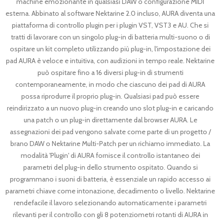
machine emozionante in qualsiasi DAW o configurazione MIDI
esterna. Abbinato al software Nektarine 2.0 incluso, AURA diventa una
piattaforma di controllo plugin per i plugin VST, VST3 e AU. Che si
tratti di lavorare con un singolo plug-in di batteria multi-suono o di
ospitare un kit completo utilizzando più plug-in, l'impostazione dei
pad AURA è veloce e intuitiva, con audizioni in tempo reale. Nektarine
può ospitare fino a 16 diversi plug-in di strumenti
contemporaneamente, in modo che ciascuno dei pad di AURA
possa riprodurre il proprio plug-in. Qualsiasi pad può essere
reindirizzato a un nuovo plug-in creando uno slot plug-in e caricando
una patch o un plug-in direttamente dal browser AURA. Le
assegnazioni dei pad vengono salvate come parte di un progetto /
brano DAW o Nektarine Multi-Patch per un richiamo immediato. La
modalità 'Plugin' di AURA fornisce il controllo istantaneo dei
parametri del plug-in dello strumento ospitato. Quando si
programmano i suoni di batteria, è essenziale un rapido accesso ai
parametri chiave come intonazione, decadimento o livello. Nektarine
rendefacile il lavoro selezionando automaticamente i parametri
rilevanti per il controllo con gli 8 potenziometri rotanti di AURA in