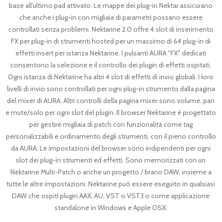
base all'ultimo pad attivato. Le mappe dei plug-in Nektar assicurano
che anche i plug-in con migliaia di parametri possano essere
controllati senza problemi. Nektarine 2.0 offre 4 slot di inserimento
FX per plug-in di strumenti hosted per un massimo di 64 plug-in di
effetti insert per istanza Nektarine. I pulsanti AURA "FX" dedicati
consentono la selezione e il controllo dei plugin di effetti ospitati.
Ogni istanza di Nektarine ha altri 4 slot di effetti di invio globali. I loro
livelli di invio sono controllati per ogni plug-in strumento dalla pagina
del mixer di AURA. Altri controlli della pagina mixer sono volume, pan
e mute/solo per ogni slot del plugin. Il browser Nektarine è progettato
per gestire migliaia di patch con funzionalità come tag
personalizzabili e ordinamento degli strumenti, con il pieno controllo
da AURA. Le impostazioni del browser sono indipendenti per ogni
slot dei plug-in strumenti ed effetti. Sono memorizzati con un
Nektarine Multi-Patch o anche un progetto / brano DAW, insieme a
tutte le altre impostazioni. Nektarine può essere eseguito in qualsiasi
DAW che ospiti plugin AAX, AU, VST o VST3 o come applicazione
standalone in Windows e Apple OSX.