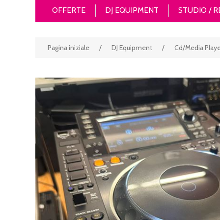
OFFERTE
DJ EQUIPMENT
STUDIO / 
Pagina iniziale
/
DJ Equipment
/
Cd/Media Playe