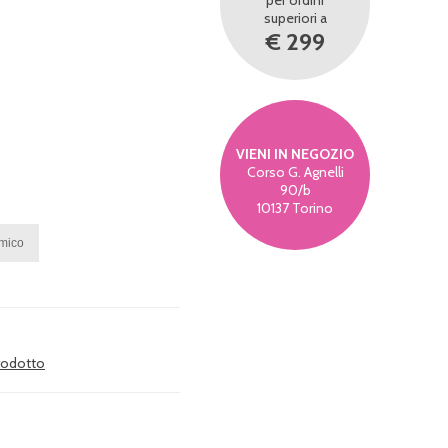
per ordini
superiori a
€ 299
VIENI IN NEGOZIO
Corso G. Agnelli
90/b
10137 Torino
prodotto