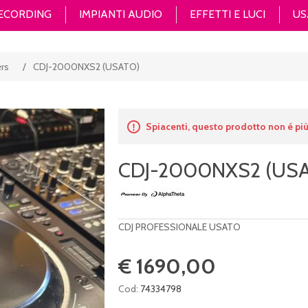
RECORDING
IMPIANTI AUDIO
EFFETTI E LUCI
US
rs
/
CDJ-2000NXS2 (USATO)
Spiacenti, questo prodotto non é più
CDJ-2000NXS2 (US
CDJ PROFESSIONALE USATO
€ 1690,00
Cod:
74334798