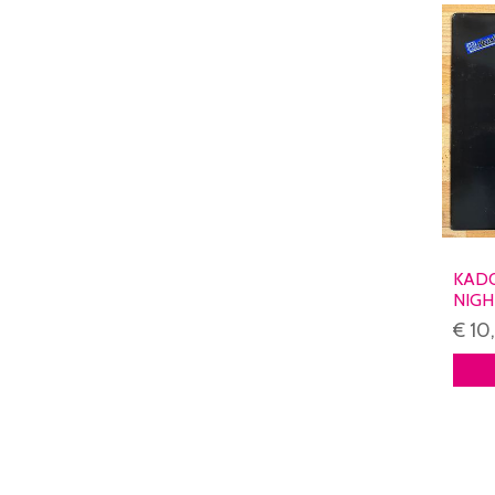
KADO
NIGH
(USA
€ 10