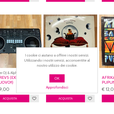
I cookie ci aiutano a offrire i nostri servizi.
Utilizzando i nostri servizi, acconsentite al
nostro utilizzo dei cookie.
er DJ & AlphaTheta
REV5 (EXPO - PARI
JAM & SPOON FEATURING
AFRIK
OK
UOVO!!)
PLAKA - FIND ME
PUPUN
(USATO)
Approfondisci
9,00
€ 5,00
€ 12,