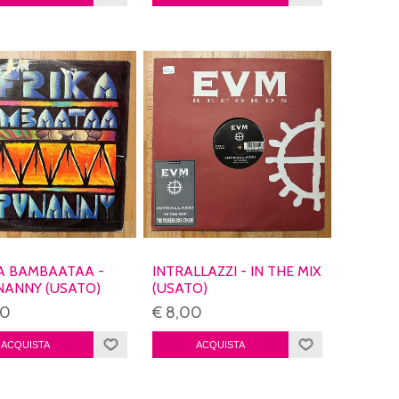
A BAMBAATAA -
INTRALLAZZI - IN THE MIX
ANNY (USATO)
(USATO)
00
€ 8,00