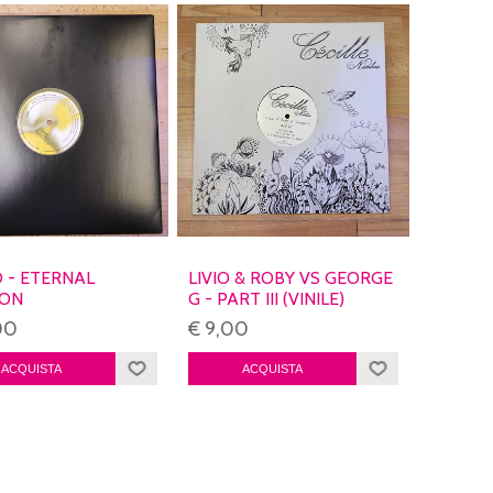
 - ETERNAL
LIVIO & ROBY VS GEORGE
ZON
G - PART III (VINILE)
00
€ 9,00