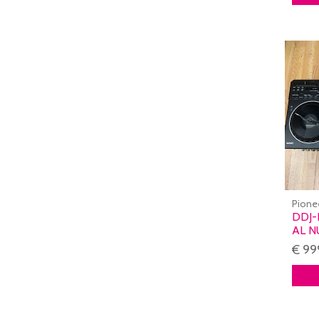
Pione
DDJ-
AL N
€ 99