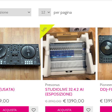
per pagina
56%
Presonus
Pioneer
(USATA)
STUDIOLIVE 32.4.2 AI
DDJ-F
(ESPOSIZIONE)
9,00
€ 1390,00
€ 139
€ 3190,00