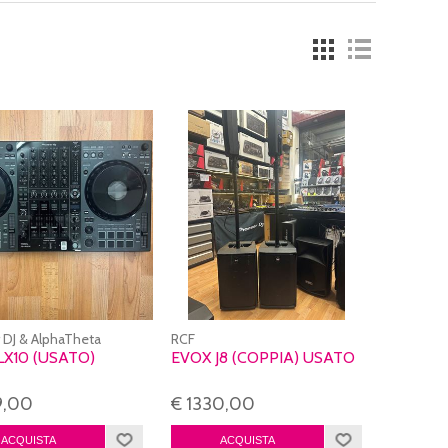
 DJ & AlphaTheta
RCF
LX10 (USATO)
EVOX J8 (COPPIA) USATO
9,00
€ 1330,00