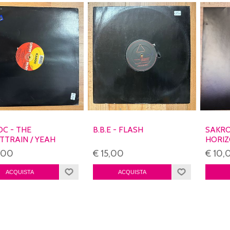
C - THE
B.B.E - FLASH
SAKRO
TTRAIN / YEAH
HORI
TO)
,00
€ 15,00
€ 10,