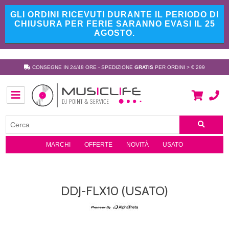
GLI ORDINI RICEVUTI DURANTE IL PERIODO DI
CHIUSURA PER FERIE SARANNO EVASI IL 25
AGOSTO.
CONSEGNE IN 24/48 ORE - SPEDIZIONE
GRATIS
PER ORDINI > € 299
MARCHI
OFFERTE
NOVITÀ
USATO
DDJ-FLX10 (USATO)