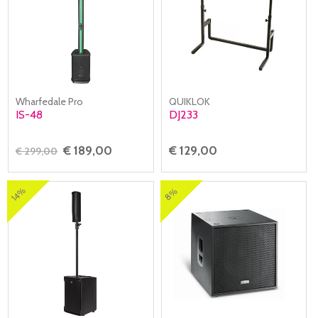
Wharfedale Pro
QUIKLOK
IS-48
DJ233
€ 189,00
€ 129,00
€ 299,00
14%
8%