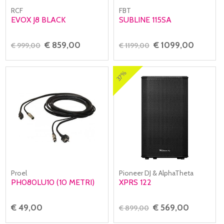
RCF
FBT
EVOX J8 BLACK
SUBLINE 115SA
€ 859,00
€ 1099,00
€ 999,00
€ 1199,00
37%
Proel
Pioneer DJ & AlphaTheta
PH080LU10 (10 METRI)
XPRS 122
€ 49,00
€ 569,00
€ 899,00