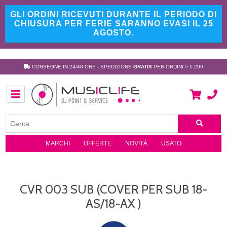
GLI ORDINI RICEVUTI DURANTE IL PERIODO DI
CHIUSURA PER FERIE SARANNO EVASI IL 25
AGOSTO.
CONSEGNE IN 24/48 ORE - SPEDIZIONE
GRATIS
PER ORDINI > € 299
MARCHI
OFFERTE
NOVITÀ
USATO
CVR 003 SUB (COVER PER SUB 18-
AS/18-AX )