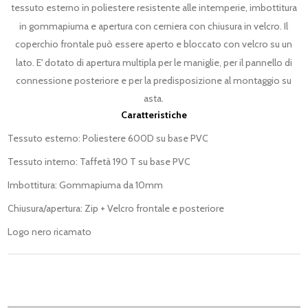
tessuto esterno in poliestere resistente alle intemperie, imbottitura
in gommapiuma e apertura con cerniera con chiusura in velcro. Il
coperchio frontale può essere aperto e bloccato con velcro su un
lato. E' dotato di apertura multipla per le maniglie, per il pannello di
connessione posteriore e per la predisposizione al montaggio su
asta.
Caratteristiche
Tessuto esterno: Poliestere 600D su base PVC
Tessuto interno: Taffetà 190 T su base PVC
Imbottitura: Gommapiuma da 10mm
Chiusura/apertura: Zip + Velcro frontale e posteriore
Logo nero ricamato