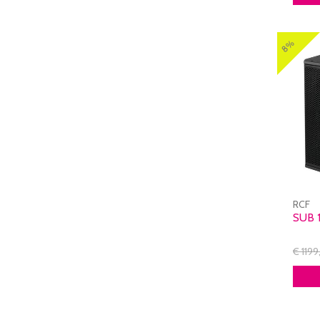
8%
RCF
SUB 
€ 119