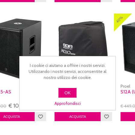
40%
I cookie ci aiutano a offrire i nostri servizi.
Utilizzando i nostri servizi, acconsentite al
nostro utilizzo dei cookie.
Audiophony
Proel
15-AS
COVER COV-
S12A 
OK
MOJO500LINE
Approfondisci
€ 1099,00
€ 75,00
9,00
€ 449,