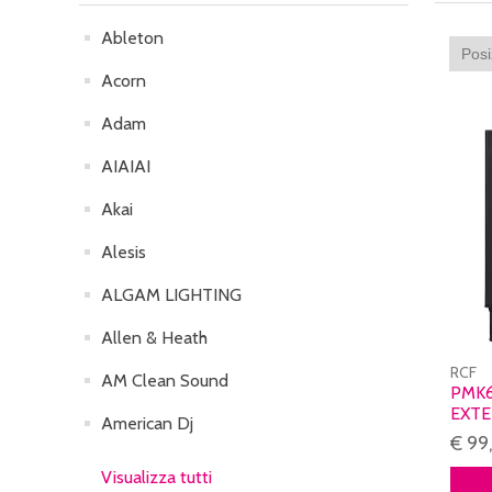
Ableton
Acorn
Adam
AIAIAI
Akai
Alesis
ALGAM LIGHTING
Allen & Heath
RCF
AM Clean Sound
PMK6
EXTE
American Dj
BLA
€ 99
Visualizza tutti