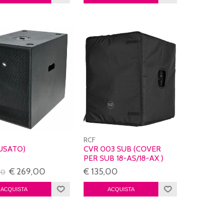
RCF
(USATO)
CVR 003 SUB (COVER
PER SUB 18-AS/18-AX )
€ 269,00
€ 135,00
00