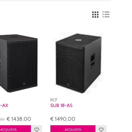
RCF
5-AX
SUB 18-AS
€ 1438,00
€ 1490,00
,00