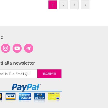
1
2
3
ci
viti alla newsletter