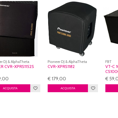
er DJ & AlphaTheta
Pioneer DJ & AlphaTheta
FBT
R CVR-XPRS1152S
CVR-XPRS1182
VT-C 
CS100
9,00
€ 179,00
€ 59,