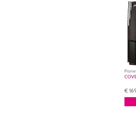
Pione
COVE
€ 16