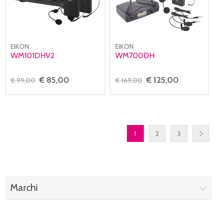
EIKON
EIKON
WM101DHV2
WM700DH
€ 85,00
€ 125,00
€ 99,00
€ 169,00
1
2
3
Marchi