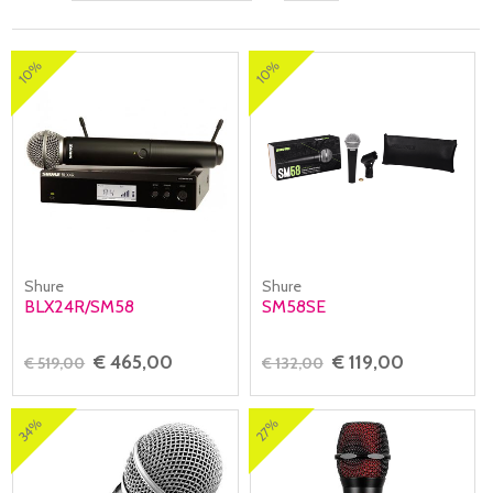
10%
10%
Shure
Shure
BLX24R/SM58
SM58SE
€ 465,00
€ 119,00
€ 519,00
€ 132,00
34%
27%