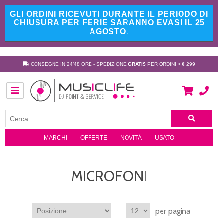
GLI ORDINI RICEVUTI DURANTE IL PERIODO DI
CHIUSURA PER FERIE SARANNO EVASI IL 25
AGOSTO.
CONSEGNE IN 24/48 ORE - SPEDIZIONE
GRATIS
PER ORDINI > € 299
MARCHI
OFFERTE
NOVITÀ
USATO
MICROFONI
per pagina