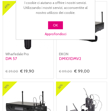
I cookie ci aiutano a offrire i nostri servizi.
49%
17%
Utilizzando i nostri servizi, acconsentite al
nostro utilizzo dei cookie.
OK
Approfondisci
Wharfedale Pro
EIKON
DM 57
DM101DMV2
€ 19,90
€ 99,00
€ 39,00
€ 119,00
26%
14%