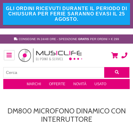
GLI ORDINI RICEVUTI DURANTE IL PERIODO DI
CHIUSURA PER FERIE SARANNO EVASI IL 25
AGOSTO.
CONSEGNE IN 24/48 ORE - SPEDIZIONE
GRATIS
PER ORDINI > € 299
MARCHI
OFFERTE
NOVITÀ
USATO
DM800 MICROFONO DINAMICO CON
INTERRUTTORE