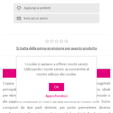
Si tratta della prima recensione per questo prodotto
I cookie ci aiutano a offrire i nostri servizi.
Utilizzando i nostri servizi, acconsentite al
DESCRIZIONE
nostro utilizzo dei cookie.
Coppia di isolatori per nearfield studio monitors, progettati
OK
principalmente per professionisti ed home recording studios, ideali
per eliminare la risonanza e per ridurre le vibrazioni dalle mensole o
Approfondisci
dai supporti. Realizzati in foam ad alta densità di colore nero. Sono
composti da due parti distinte, per poter permettere diverse