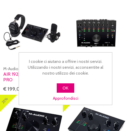
I cookie ci aiutano a offrire i nostri servizi.
Utilizzando i nostri servizi, acconsentite al
M-Audio
M-Audio
nostro utilizzo dei cookie.
AIR 192|4 VOCAL STUDIO
AIR 192|14
PRO
OK
€ 199,00
€ 298,00
Approfondisci
25%
17%