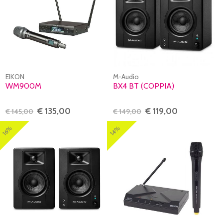
EIKON
M-Audio
WM900M
BX4 BT (COPPIA)
€ 135,00
€ 119,00
€ 145,00
€ 149,00
14%
16%