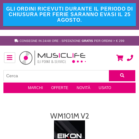
GLI ORDINI RICEVUTI DURANTE IL PERIODO DI
CHIUSURA PER FERIE SARANNO EVASI IL 25
AGOSTO.
CONSEGNE IN 24/48 ORE - SPEDIZIONE
GRATIS
PER ORDINI > € 299
MARCHI
OFFERTE
NOVITÀ
USATO
WM101M V2