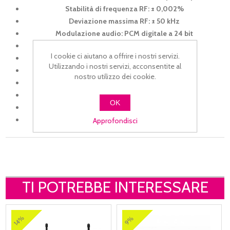
Stabilità di frequenza RF: ± 0,002%
Deviazione massima RF: ± 50 kHz
Modulazione audio: PCM digitale a 24 bit
Emissione spuria: Sotto i limiti EN 300422
I cookie ci aiutano a offrire i nostri servizi.
Risposta in frequenza: 50Hz - 15kHz
Utilizzando i nostri servizi, acconsentite al
Capsula microfonica: Dinamica
nostro utilizzo dei cookie.
Diagramma polare del microfono: cardioide
Requisiti di alimentazione: 2x1,5 V tipo AA
OK
Durata della batteria: Fino a 8 ore
Dimensioni: 260 x Ø45mm
Approfondisci
TI POTREBBE INTERESSARE
14%
9%