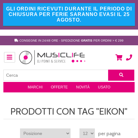
GLI ORDINI RICEVUTI DURANTE IL PERIODO DI
CHIUSURA PER FERIE SARANNO EVASI IL 25
AGOSTO.
CONSEGNE IN 24/48 ORE - SPEDIZIONE
GRATIS
PER ORDINI > € 299
MARCHI
OFFERTE
NOVITÀ
USATO
PRODOTTI CON TAG "EIKON"
per pagina