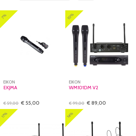
10%
7%
EIKON
EIKON
EKJMA
WM101DM V2
€ 55,00
€ 89,00
€ 59,00
€ 99,00
14%
17%