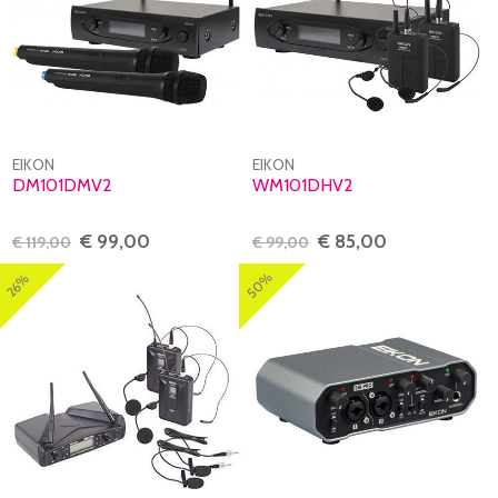
EIKON
EIKON
DM101DMV2
WM101DHV2
€ 99,00
€ 85,00
€ 119,00
€ 99,00
50%
26%