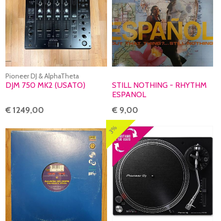
Pioneer DJ & AlphaTheta
DJM 750 MK2 (USATO)
STILL NOTHING - RHYTHM
ESPANOL
€ 1249,00
€ 9,00
3%