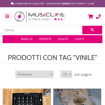
CONSEGNE IN 24/48 ORE - SPEDIZIONE
GRATIS
PER ORDINI > € 299
MARCHI
OFFERTE
NOVITÀ
USATO
PRODOTTI CON TAG "VINILE"
per pagina