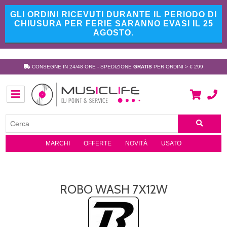
GLI ORDINI RICEVUTI DURANTE IL PERIODO DI
CHIUSURA PER FERIE SARANNO EVASI IL 25
AGOSTO.
CONSEGNE IN 24/48 ORE - SPEDIZIONE
GRATIS
PER ORDINI > € 299
MARCHI
OFFERTE
NOVITÀ
USATO
ROBO WASH 7X12W