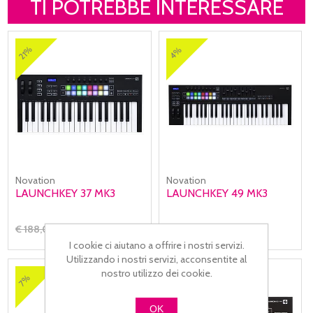
TI POTREBBE INTERESSARE
21%
4%
Novation
Novation
LAUNCHKEY 37 MK3
LAUNCHKEY 49 MK3
€ 149,00
€ 259,00
€ 188,00
€ 269,00
I cookie ci aiutano a offrire i nostri servizi.
Utilizzando i nostri servizi, acconsentite al
nostro utilizzo dei cookie.
24%
7%
OK