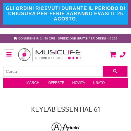
GLI ORDINI RICEVUTI DURANTE IL PERIODO DI
CHIUSURA PER FERIE SARANNO EVASI IL 25
AGOSTO.
CONSEGNE IN 24/48 ORE - SPEDIZIONE
GRATIS
PER ORDINI > € 299
MARCHI
OFFERTE
NOVITÀ
USATO
KEYLAB ESSENTIAL 61