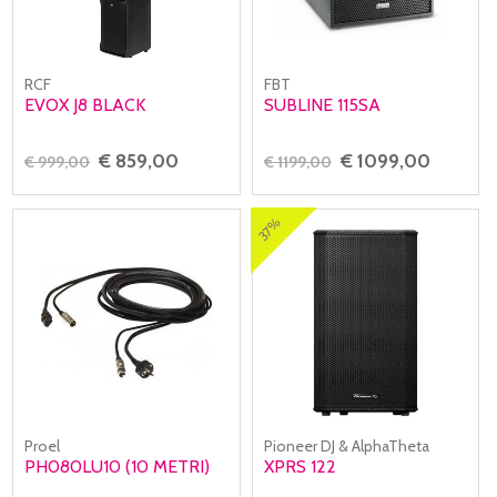
RCF
FBT
EVOX J8 BLACK
SUBLINE 115SA
€ 859,00
€ 1099,00
€ 999,00
€ 1199,00
37%
Proel
Pioneer DJ & AlphaTheta
PH080LU10 (10 METRI)
XPRS 122