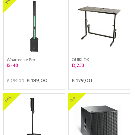
37%
Wharfedale Pro
QUIKLOK
IS-48
DJ233
€ 189,00
€ 129,00
€ 299,00
14%
8%