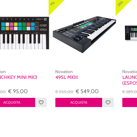
31%
1%
ion
Novation
Novati
CHKEY MINI MK3
49SL MKIII
LAUNC
(ESPO
€ 95,00
€ 549,00
,00
€ 555,00
€ 289,