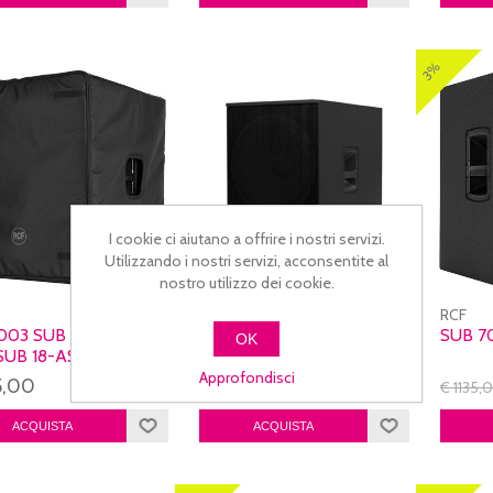
3%
I cookie ci aiutano a offrire i nostri servizi.
Utilizzando i nostri servizi, acconsentite al
nostro utilizzo dei cookie.
RCF
RCF
003 SUB (COVER
SUB 708-AS MK3
SUB 7
OK
SUB 18-AS/18-AX )
Approfondisci
5,00
€ 1369,00
€ 1135,