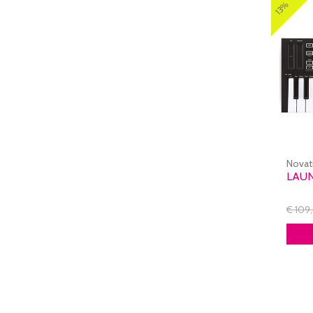
13%
Novat
LAUN
€ 109