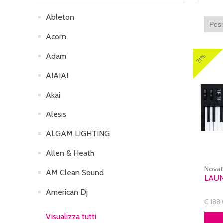
Ableton
Acorn
Adam
21%
AIAIAI
Akai
Alesis
ALGAM LIGHTING
Allen & Heath
Novat
AM Clean Sound
LAUN
American Dj
€ 188
Visualizza tutti