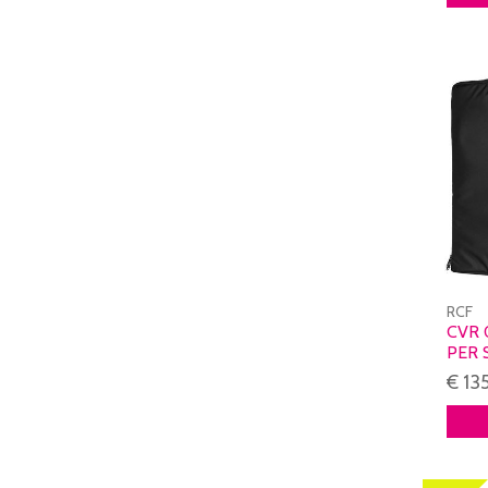
RCF
CVR 
PER 
€ 13