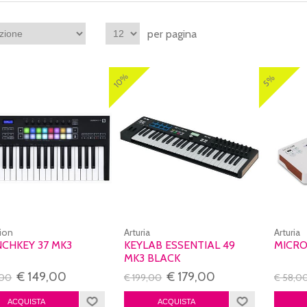
per pagina
10%
5%
ion
Arturia
Arturia
CHKEY 37 MK3
KEYLAB ESSENTIAL 49
MICRO
MK3 BLACK
€ 149,00
€ 179,00
,00
€ 199,00
€ 58,0