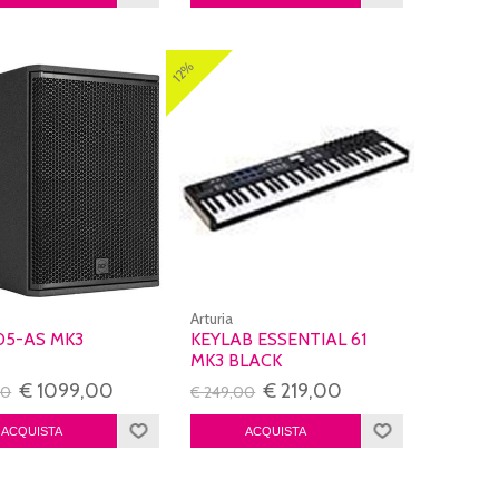
12%
Arturia
05-AS MK3
KEYLAB ESSENTIAL 61
MK3 BLACK
€ 1099,00
€ 219,00
00
€ 249,00