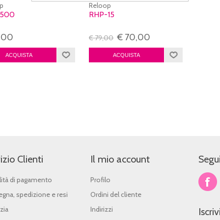
p
Reloop
2500
RHP-15
,00
€ 70,00
€ 79,00
izio Clienti
Il mio account
Segui
ità di pagamento
Profilo
gna, spedizione e resi
Ordini del cliente
zia
Indirizzi
Iscri