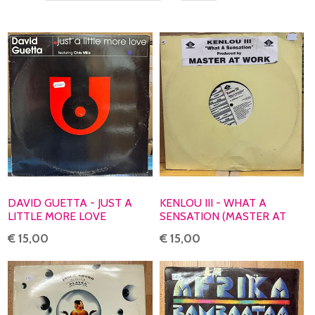
DAVID GUETTA - JUST A
KENLOU III - WHAT A
LITTLE MORE LOVE
SENSATION (MASTER AT
WORK)
€ 15,00
€ 15,00