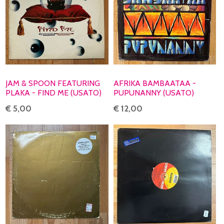
JAM & SPOON FEATURING
AFRIKA BAMBAATAA -
PLAKA - FIND ME (USATO)
PUPUNANNY (USATO)
€ 5,00
€ 12,00