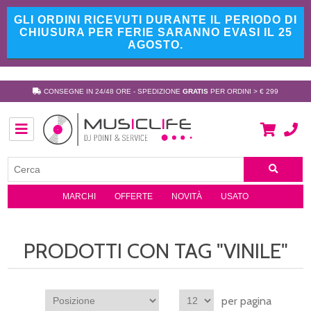
GLI ORDINI RICEVUTI DURANTE IL PERIODO DI
CHIUSURA PER FERIE SARANNO EVASI IL 25
AGOSTO.
CONSEGNE IN 24/48 ORE - SPEDIZIONE
GRATIS
PER ORDINI > € 299
MARCHI
OFFERTE
NOVITÀ
USATO
PRODOTTI CON TAG "VINILE"
per pagina