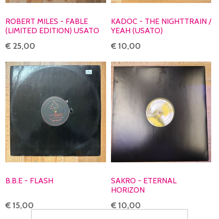
ROBERT MILES - FABLE
KADOC - THE NIGHTTRAIN /
(LIMITED EDITION) USATO
YEAH (USATO)
€ 25,00
€ 10,00
B.B.E - FLASH
SAKRO - ETERNAL
HORIZON
€ 15,00
€ 10,00