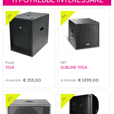
21%
8%
Proel
FBT
S12A
SUBLINE 115SA
€ 355,00
€ 1099,00
€ 449,00
€ 1199,00
27%
7%