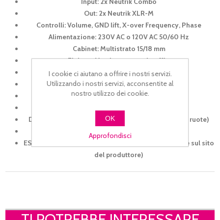
Input: 2x Neutrik Combo
Out: 2x Neutrik XLR-M
Controlli: Volume, GND lift, X-over Frequency, Phase
Alimentazione: 230V AC o 120V AC 50/60 Hz
Cabinet: Multistrato 15/18 mm
Finitura: Vernice nera antigraffio
Protezione: Griglia metallica da 1,5mm
I cookie ci aiutano a offrire i nostri servizi.
Utilizzando i nostri servizi, acconsentite al
Maniglie: 2x Maniglie laterali
nostro utilizzo dei cookie.
Accessori: Flangia filettata per stativo
Ruote: 4x 75mm
OK
Dimensioni: 435 x 570 x 560mm (660mm incluse le ruote)
Peso: 26kg
Approfondisci
ESTENSIONE di garanzia a 4 anni (con registrazione sul sito
del produttore)
TI POTREBBE INTERESSARE