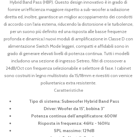
Hybrid Band Pass (HBP). Questo design innovativo è in grado di
fornire un'efficienza maggiore rispetto a sub-woofer a radiazione
diretta ed, inoltre, garantisce un miglior accoppiamento dei condotti
di accordo con l'aria esterna, riducendo la distorsione e le turbolenze,
per un suono più definito ed una risposta alle basse frequenze
profonda e dinamica.I nuovi moduli di amplificazione in Classe D con
alimentazione Switch Mode leggeri, compatti e affidabili sono in
grado di generare elevati livelli di potenza continua. Tutti i modelli
includono una sezione di ingresso Setreo, filtri di crossover a
24dB/Oct con frequenza selezionabile e selettore di fase. I cabinet
sono costruiti in legno multistrato da 15/18mm e rivestiti con vernice
poliuretanica extra resistente.
Caratteristiche
Tipo di sistema: Subwoofer Hybrid Band Pass
Driver: Woofer da 15", bobina 3"
Potenza continua dell'amplificatore: 600W
Risposta in frequenza: 46Hz - 160Hz
SPL massimo: 129dB