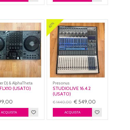
62%
er DJ & AlphaTheta
Presonus
FLX10 (USATO)
STUDIOLIVE 16.4.2
(USATO)
99,00
€ 549,00
€ 1440,00