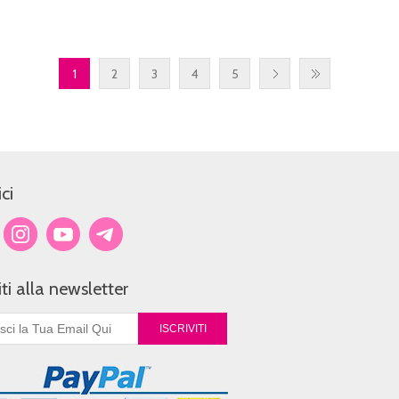
1
2
3
4
5
ci
viti alla newsletter