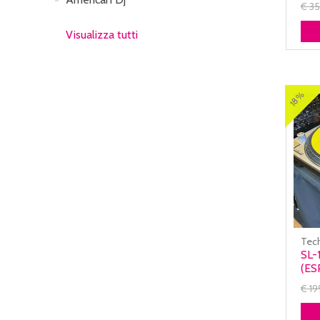
€ 3
Visualizza tutti
18%
Tec
SL-
(ES
€ 1