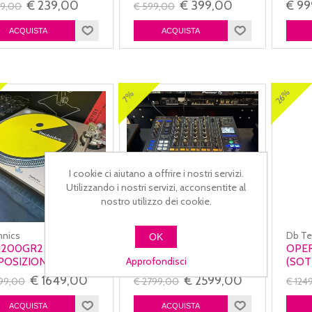
€ 239,00
€ 399,00
€ 9
59,00
€ 599,00
26%
7%
I cookie ci aiutano a offrire i nostri servizi.
Utilizzando i nostri servizi, acconsentite al
nostro utilizzo dei cookie.
hnics
Pioneer DJ & AlphaTheta
Db Te
OK
1200GR2 SILVER
DJM A9 (ESPOSIZIONE)
OPER
Approfondisci
POSIZIONE)
(SOT
€ 1649,00
€ 2599,00
999,00
€ 2799,00
€ 124