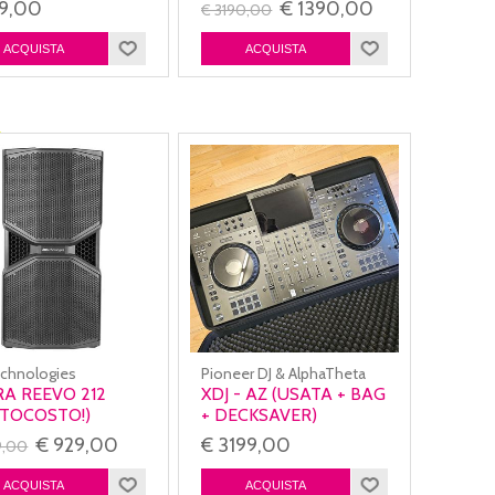
99,00
€ 1390,00
€ 3190,00
chnologies
Pioneer DJ & AlphaTheta
A REEVO 212
XDJ - AZ (USATA + BAG
TOCOSTO!)
+ DECKSAVER)
€ 929,00
€ 3199,00
9,00