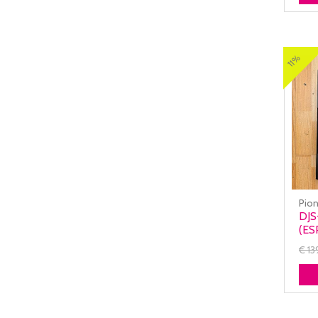
11%
Pion
DJS
(ES
NU
€ 1