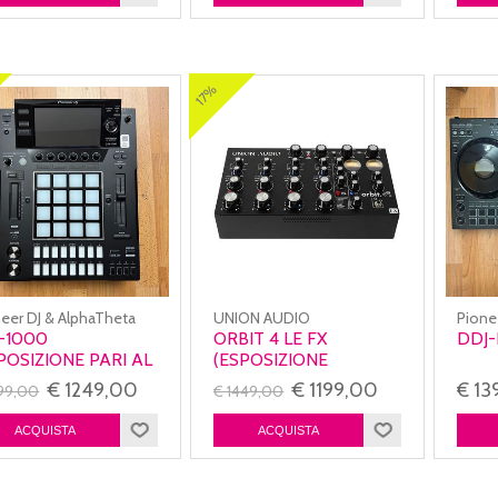
17%
eer DJ & AlphaTheta
UNION AUDIO
Pione
-1000
ORBIT 4 LE FX
DDJ-
POSIZIONE PARI AL
(ESPOSIZIONE
OVO)
NEGOZIO)
€ 1249,00
€ 1199,00
€ 13
399,00
€ 1449,00