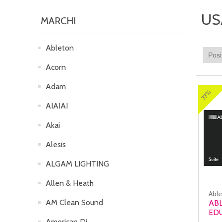
US
MARCHI
Ableton
Acorn
Adam
33%
AIAIAI
Akai
Alesis
ALGAM LIGHTING
Allen & Heath
Abl
AM Clean Sound
ABL
ED
American Dj