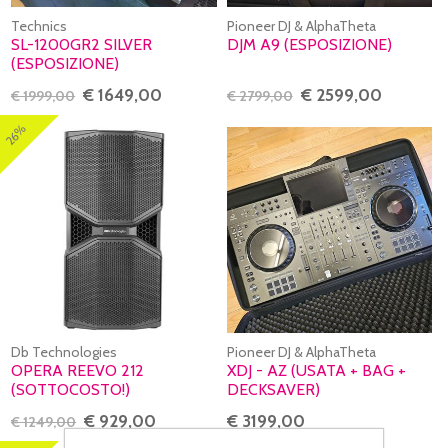
Technics
Pioneer DJ & AlphaTheta
SL-1200GR2 SILVER
DJM A9 (ESPOSIZIONE)
(ESPOSIZIONE)
€ 1649,00
€ 2599,00
€ 1999,00
€ 2799,00
26%
Db Technologies
Pioneer DJ & AlphaTheta
OPERA REEVO 212
XDJ - AZ (USATA + BAG +
(SOTTOCOSTO!)
DECKSAVER)
€ 929,00
€ 3199,00
€ 1249,00