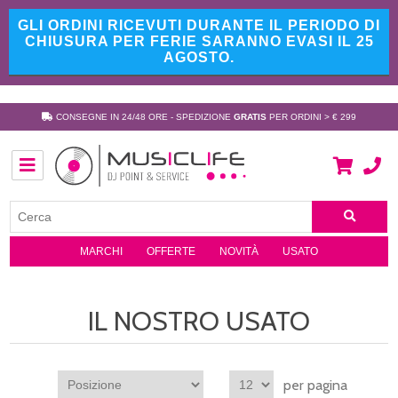
GLI ORDINI RICEVUTI DURANTE IL PERIODO DI
CHIUSURA PER FERIE SARANNO EVASI IL 25
AGOSTO.
CONSEGNE IN 24/48 ORE - SPEDIZIONE
GRATIS
PER ORDINI > € 299
MARCHI
OFFERTE
NOVITÀ
USATO
IL NOSTRO USATO
per pagina