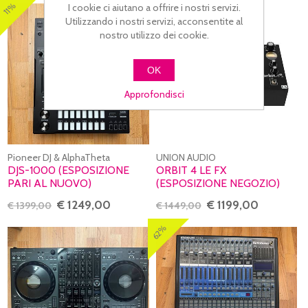
17%
11%
I cookie ci aiutano a offrire i nostri servizi.
Utilizzando i nostri servizi, acconsentite al
nostro utilizzo dei cookie.
OK
Approfondisci
Pioneer DJ & AlphaTheta
UNION AUDIO
DJS-1000 (ESPOSIZIONE
ORBIT 4 LE FX
PARI AL NUOVO)
(ESPOSIZIONE NEGOZIO)
€ 1249,00
€ 1199,00
€ 1399,00
€ 1449,00
62%