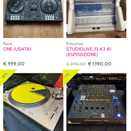
Rane
Presonus
ONE (USATA)
STUDIOLIVE 32.4.2 AI
(ESPOSIZIONE)
€ 999,00
€ 1390,00
€ 3190,00
18%
7%